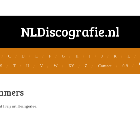
NLDiscografie.nl
C
D
E
F
G
H
I
J
K
L
S
T
U
V
W
XY
Z
Contact
0-9
thmers
 Freij uit Heiligerlee.