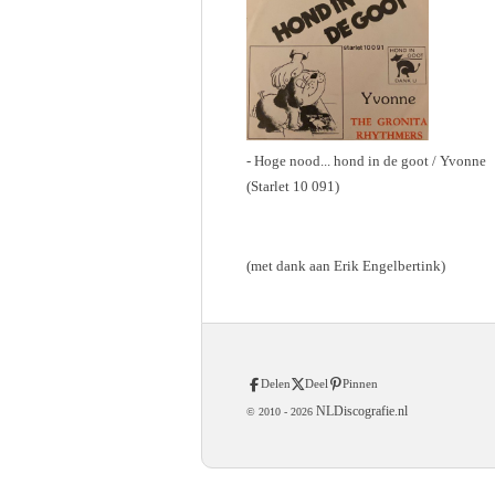
- Hoge nood... hond in de goot / Yvonne
(Starlet 10 091)
(met dank aan Erik Engelbertink)
Delen
Deel
Pinnen
NLDiscografie.nl
© 2010 -
2026