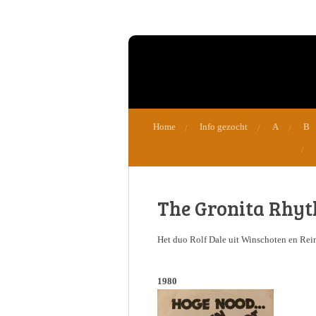
Ga
direct
naar
de
hoofdinhoud
Home
Info gezocht
A
B
The Gronita Rhy
Het duo Rolf Dale uit Winschoten en Reint
1980