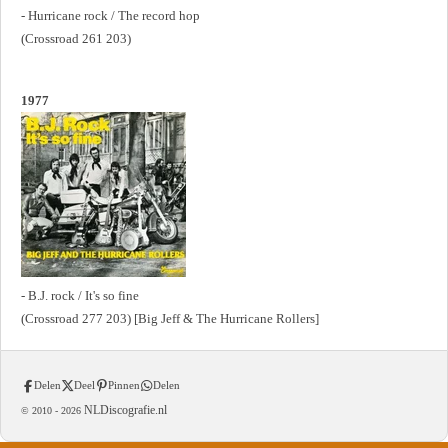
- Hurricane rock / The record hop
(Crossroad 261 203)
1977
- B.J. rock / It's so fine
(Crossroad 277 203) [Big Jeff & The Hurricane Rollers]
Delen
Deel
Pinnen
Delen
NLDiscografie.nl
© 2010 -
2026