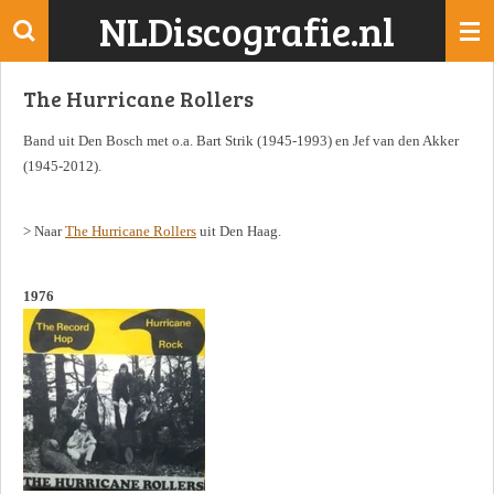
NLDiscografie.nl
Ga
direct
naar
The Hurricane Rollers
de
hoofdinhoud
Band uit Den Bosch met o.a. Bart Strik (1945-1993) en Jef van den Akker
(1945-2012).
> Naar
The Hurricane Rollers
uit Den Haag.
1976