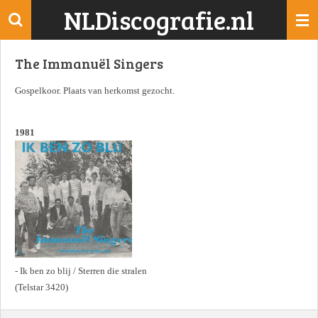
NLDiscografie.nl
Ga
direct
naar
The Immanuël Singers
de
hoofdinhoud
Gospelkoor. Plaats van herkomst gezocht.
1981
- Ik ben zo blij / Sterren die stralen
(Telstar 3420)