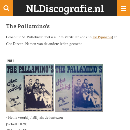
NLDiscografie.nl
Ga
direct
naar
The Pallamino's
de
hoofdinhoud
Groep uit St. Willebrord met o.a. Pim Verstijlen (ook in
De Pijanco's
) en
Cor Dirven. Namen van de andere leden gezocht.
1981
- Het is voorbij / Blij als de lentezon
(Schell 1029)