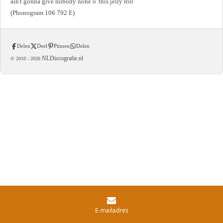
ain't gonna give nobody none o' this jelly roll
(Phonogram 106 792 E)
Delen
Deel
Pinnen
Delen
NLDiscografie.nl
© 2010 -
2026
E-mailadres