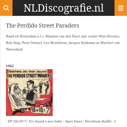
NLDiscografie.nl
Ga
direct
naar
The Perdido Street Paraders
de
hoofdinhoud
Band uit Rotterdam o.l.v. Maarten van den Dool, met verder Wim Oversier,
Rob Snip, Peter Versnel, Leo Bestebroer, Jacques Kerkman en Machiel van
Nieuwland.
1962
- EP 10x10=7: I've found a new baby - Apex blues / Riverboat shuffle - I