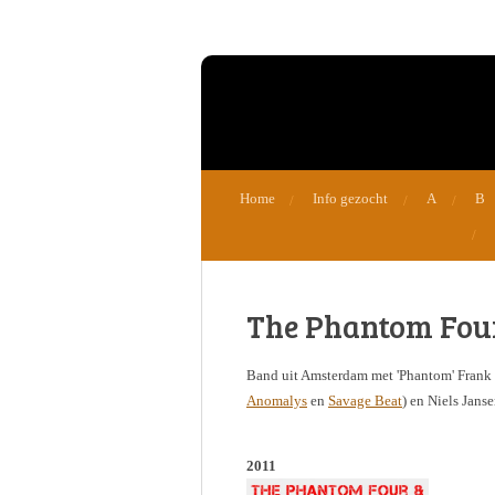
Ga
direct
naar
de
hoofdinhoud
Home
Info gezocht
A
B
The Phantom Fou
Band uit Amsterdam met 'Phantom' Frank 
Anomalys
en
Savage Beat
) en Niels Janse
2011