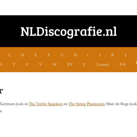
NLDiscografie.nl
C
D
E
F
G
H
I
J
K
L
S
T
U
V
W
XY
Z
Contact
0-9
r
Gerritsen (ook in
The Treble Spankers
en
The String Phantoms
), Marc de Regt (oo
n.