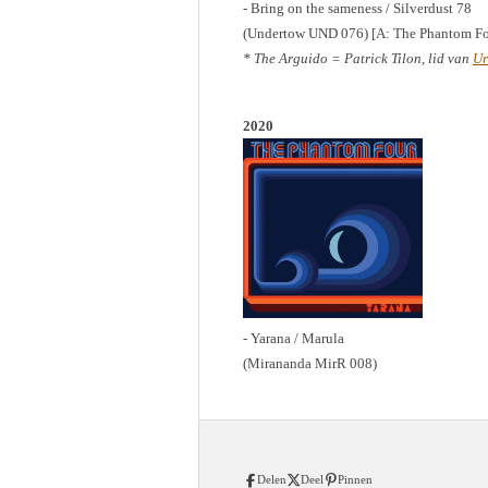
- Bring on the sameness / Silverdust 78
(Undertow UND 076) [A: The Phantom Fo
* The Arguido = Patrick Tilon, lid van
Ur
2020
- Yarana / Marula
(Mirananda MirR 008)
Delen
Deel
Pinnen