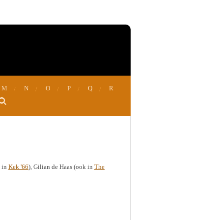
M
N
O
P
Q
R
k in
Kek '66
), Gilian de Haas (ook in
The