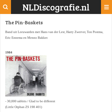
NLDiscografie.nl
Ga
direct
naar
The Pin-Baskets
de
hoofdinhoud
Band uit Leeuwarden met Hans van der Lest, Harry Zwerver, Ton Postma,
Eric Ennema en Menno Bakker.
1984
- 30,000 rabbits / Glad to be different
(Little Orphan ZS 198 401)