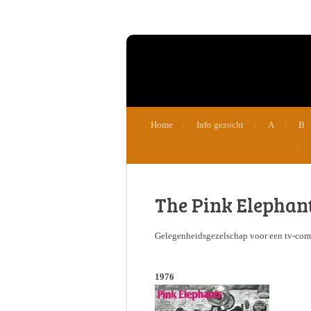
Ga
direct
naar
de
hoofdinhoud
Home
Info gezocht
A
B
The Pink Elephan
Gelegenheidsgezelschap voor een tv-comm
1976