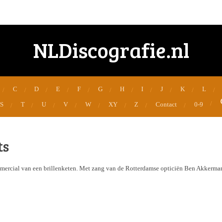
NLDiscografie.nl
C
D
E
F
G
H
I
J
K
L
S
T
U
V
W
XY
Z
Contact
0-9
ts
ercial van een brillenketen. Met zang van de Rotterdamse opticiën Ben Akkerma