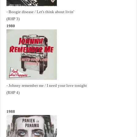
- Boogie disease / Let's think about livin'
(RHP 3)
1980
- Johnny remember me / I need your love tonight
(RHP 4)
1988