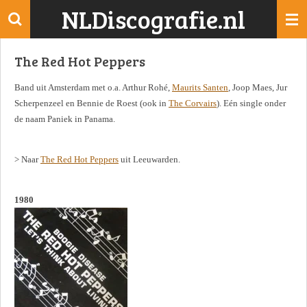
NLDiscografie.nl
Ga
direct
naar
The Red Hot Peppers
de
hoofdinhoud
Band uit Amsterdam met o.a. Arthur Rohé,
Maurits Santen
, Joop Maes, Jur
Scherpenzeel en Bennie de Roest (ook in
The Corvairs
). Eén single onder
de naam Paniek in Panama.
> Naar
The Red Hot Peppers
uit Leeuwarden.
1980