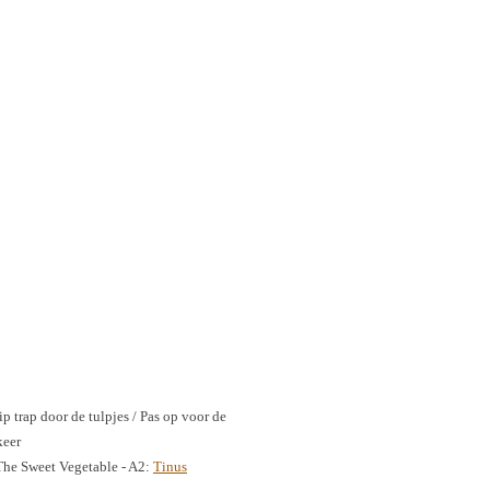
p trap door de tulpjes / Pas op voor de
keer
he Sweet Vegetable - A2:
Tinus