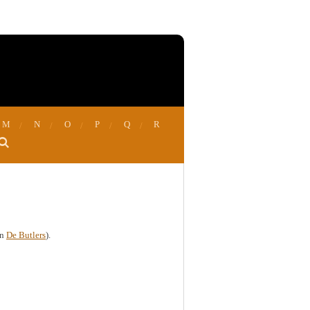
M
N
O
P
Q
R
in
De Butlers
).