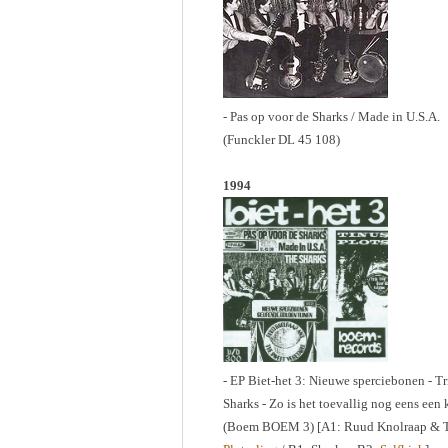
- Pas op voor de Sharks / Made in U.S.A.
(Funckler DL 45 108)
1994
- EP Biet-het 3: Nieuwe sperciebonen - Tri
Sharks - Zo is het toevallig nog eens een 
(Boem BOEM 3) [A1: Ruud Knolraap & T