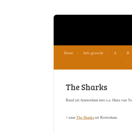
Ga
direct
naar
de
hoofdinhoud
Home
Info gezocht
A
B
The Sharks
Band uit Amsterdam met o.a. Hans van Tol
> naar
The Sharks
uit Rotterdam.