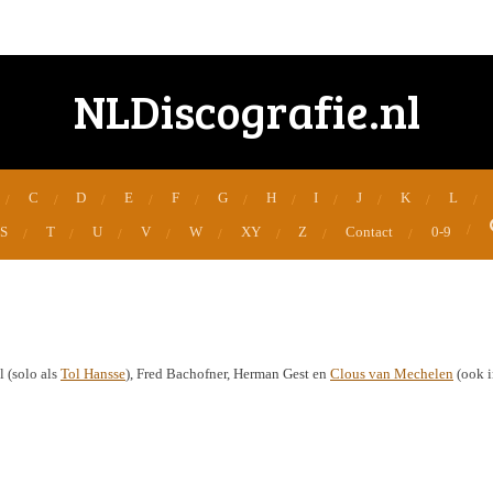
NLDiscografie.nl
C
D
E
F
G
H
I
J
K
L
S
T
U
V
W
XY
Z
Contact
0-9
 (solo als
Tol Hansse
), Fred Bachofner, Herman Gest en
Clous van Mechelen
(ook 