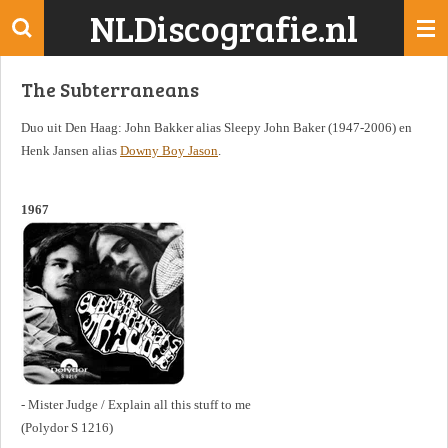
NLDiscografie.nl
Ga
direct
naar
The Subterraneans
de
hoofdinhoud
Duo uit Den Haag: John Bakker alias Sleepy John Baker (1947-2006) en
Henk Jansen alias
Downy Boy Jason
.
1967
- Mister Judge / Explain all this stuff to me
(Polydor S 1216)