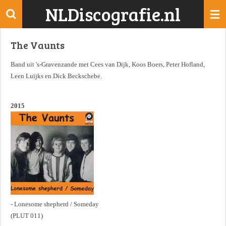
NLDiscografie.nl
Ga
direct
naar
The Vaunts
de
hoofdinhoud
Band uit 's-Gravenzande met Cees van Dijk, Koos Boers, Peter Hofland,
Leen Luijks en Dick Beckschebe.
2015
- Lonesome shepherd / Someday
(PLUT 011)