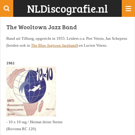
NLDiscografie.nl
Ga
direct
naar
The Wooltown Jazz Band
de
hoofdinhoud
Band uit Tilburg, opgericht in 1955. Leiders o.a. Piet Vriens, Jan Schepens
(beiden ook in
The Blue Jugtown Jazzband
) en Lucien Vriens.
1961
- 10 x 10 rag / Heimat deine Sterne
(Bovema RC 120)