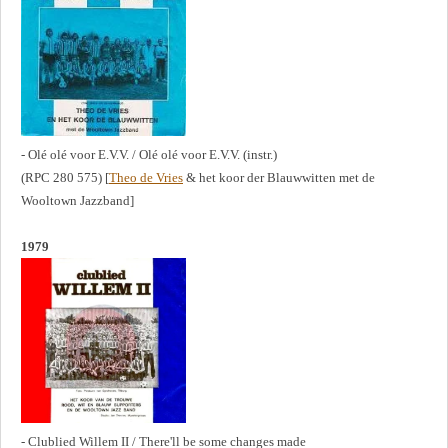
- Olé olé voor E.V.V. / Olé olé voor E.V.V. (instr.)
(RPC 280 575) [
Theo de Vries
& het koor der Blauwwitten met de
Wooltown Jazzband]
1979
- Clublied Willem II / There'll be some changes made