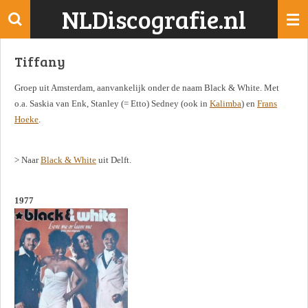
NLDiscografie.nl
Ga
direct
naar
Tiffany
de
hoofdinhoud
Groep uit Amsterdam, aanvankelijk onder de naam Black & White. Met
o.a. Saskia van Enk, Stanley (= Etto) Sedney (ook in
Kalimba
) en
Frans
Hoeke
.
> Naar
Black & White
uit Delft.
1977