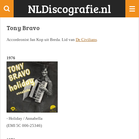
NLDiscografie.nl
Ga
direct
naar
Tony Bravo
de
hoofdinhoud
Accordeonist Jan Kop uit Breda. Lid van
De Civilians
.
1976
- Holiday / Annabella
(EMI 5C 006-25346)