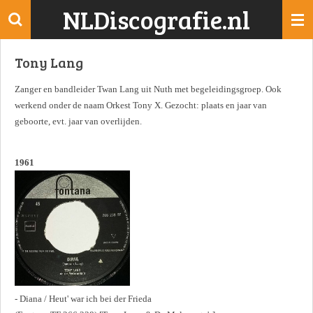
NLDiscografie.nl
Ga
direct
naar
Tony Lang
de
hoofdinhoud
Zanger en bandleider Twan Lang uit Nuth met begeleidingsgroep. Ook
werkend onder de naam Orkest Tony X. Gezocht: plaats en jaar van
geboorte, evt. jaar van overlijden.
1961
- Diana / Heut' war ich bei der Frieda