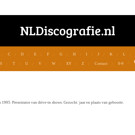
NLDiscografie.nl
C
D
E
F
G
H
I
J
K
L
S
T
U
V
W
XY
Z
Contact
0-9
1995. Presentator van drive-in shows. Gezocht: jaar en plaats van geboorte.