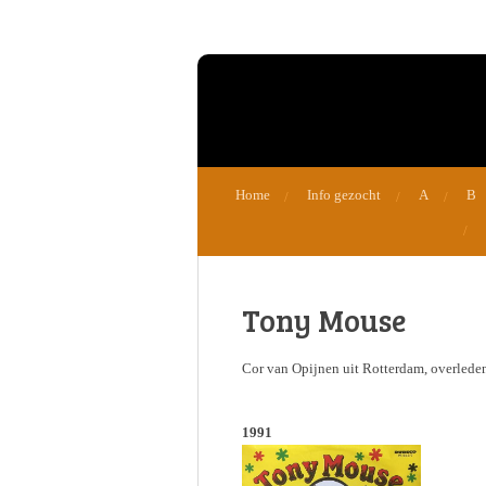
Ga
direct
naar
de
hoofdinhoud
Home
Info gezocht
A
B
Tony Mouse
Cor van Opijnen uit Rotterdam, overleden 
1991