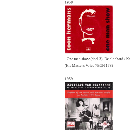
1958
- One man show (deel 3): De clochard / Ko
(His Master's Voice 7EGH 178)
1959