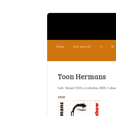
Ga
direct
naar
de
hoofdinhoud
Home
Info gezocht
A
B
Toon Hermans
Geb. Sittard 1916, overleden 2000. Cabaret
1958