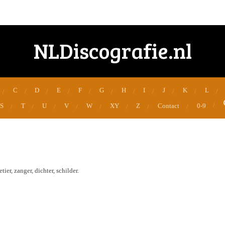
NLDiscografie.nl
C
D
E
F
G
H
I
J
K
L
S
T
U
V
W
XY
Z
Contact
0-9
ier, zanger, dichter, schilder.