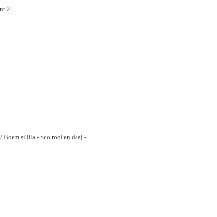
nt 2
 Boem si lila - Soo rool en daaj -