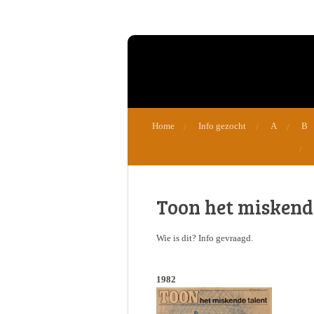
Ga
direct
naar
de
hoofdinhoud
Home
Info gezocht
A
B
Toon het miskend
Wie is dit? Info gevraagd.
1982