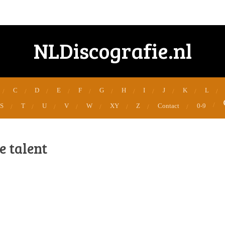
NLDiscografie.nl
C
D
E
F
G
H
I
J
K
L
S
T
U
V
W
XY
Z
Contact
0-9
e talent