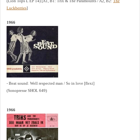
(Lion Tops L EP 14) [A1, B1: Trix & The Paramounts / A2, B2:
The
Luckberries
]
1966
- Beat sound: Well respected man / So in love [flexi]
(Sonopresse SHOL 649)
1966