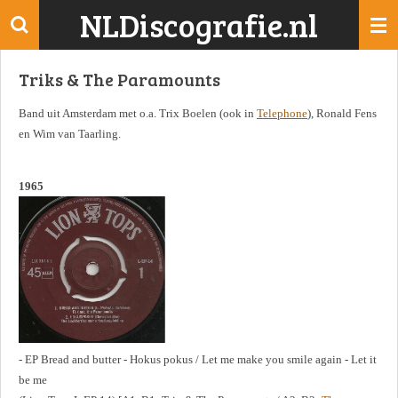
NLDiscografie.nl
Ga
direct
naar
Triks & The Paramounts
de
hoofdinhoud
Band uit Amsterdam met o.a. Trix Boelen (ook in
Telephone
), Ronald Fens
en Wim van Taarling.
1965
- EP Bread and butter - Hokus pokus / Let me make you smile again - Let it
be me