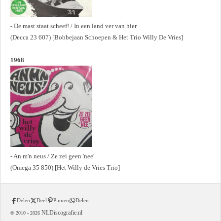
- De mast staat scheef! / In een land ver van hier
(Decca 23 607) [Bobbejaan Schoepen & Het Trio Willy De Vries]
1968
- An m'n neus / Ze zei geen 'nee'
(Omega 35 850) [Het Willy de Vries Trio]
Delen
Deel
Pinnen
Delen
NLDiscografie.nl
© 2010 -
2026