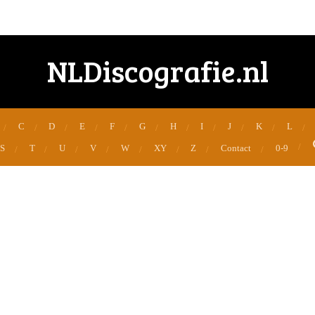
NLDiscografie.nl
C
D
E
F
G
H
I
J
K
L
S
T
U
V
W
XY
Z
Contact
0-9