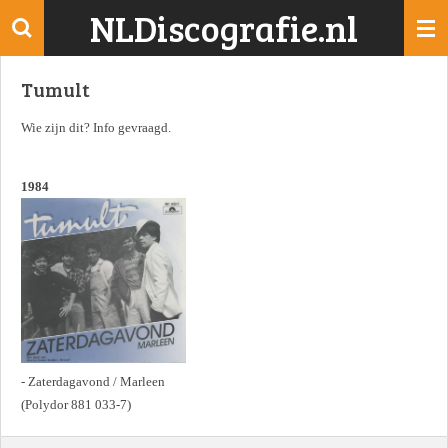
NLDiscografie.nl
Ga
direct
naar
Tumult
de
hoofdinhoud
Wie zijn dit? Info gevraagd.
1984
- Zaterdagavond / Marleen
(Polydor 881 033-7)