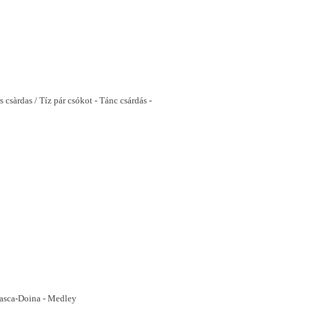
 csàrdas / Tíz pár csókot - Tánc csárdás -
easca-Doina - Medley