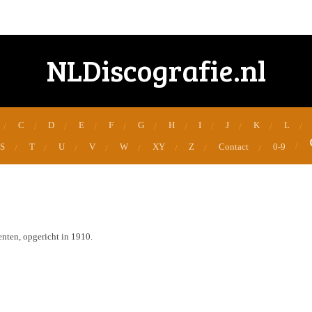
NLDiscografie.nl
C
D
E
F
G
H
I
J
K
L
S
T
U
V
W
XY
Z
Contact
0-9
nten, opgericht in 1910.