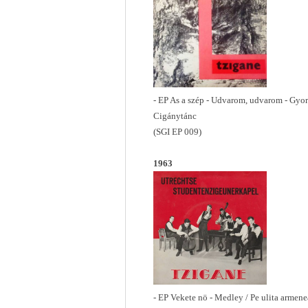
- EP As a szép - Udvarom, udvarom - Gyors
Cigánytánc
(SGI EP 009)
1963
- EP Vekete nö - Medley / Pe ulita armen