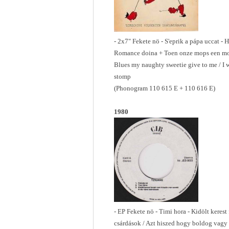
- 2x7" Fekete nö - S'eprik a pápa uccat - H
Romance doina + Toen onze mops een mop
Blues my naughty sweetie give to me / I 
stomp
(Phonogram 110 615 E + 110 616 E)
1980
- EP Fekete nö - Timi hora - Kidölt keres
csárdások / Azt hiszed hogy boldog vagy 