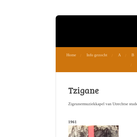
Ga
direct
naar
de
hoofdinhoud
Home
Info gezocht
A
B
Tzigane
Zigeunermuziekkapel van Utrechtse stude
1961