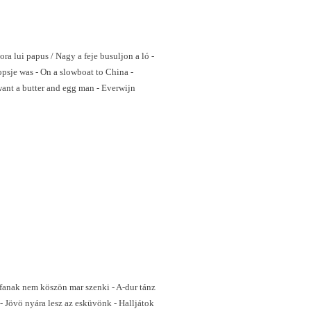
ora lui papus / Nagy a feje busuljon a ló -
sje was - On a slowboat to China -
want a butter and egg man - Everwijn
t fanak nem köszön mar szenki - A-dur tánz
- Jövö nyára lesz az esküvönk - Halljátok