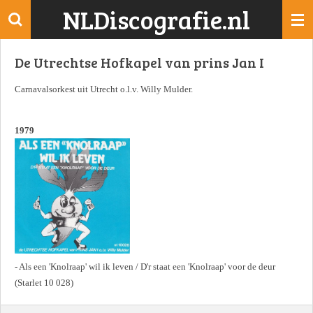
NLDiscografie.nl
Ga
direct
naar
De Utrechtse Hofkapel van prins Jan I
de
hoofdinhoud
Carnavalsorkest uit Utrecht o.l.v. Willy Mulder.
1979
- Als een 'Knolraap' wil ik leven / D'r staat een 'Knolraap' voor de deur
(Starlet 10 028)