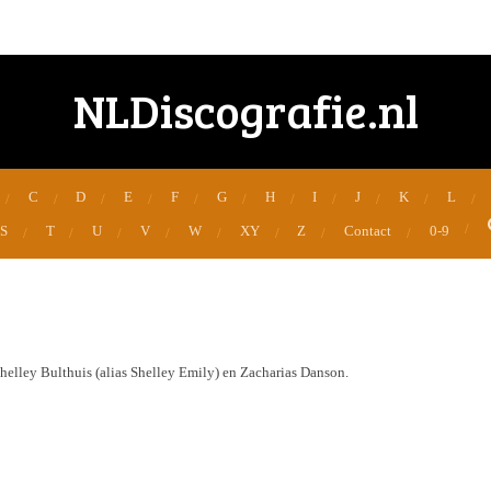
NLDiscografie.nl
C
D
E
F
G
H
I
J
K
L
S
T
U
V
W
XY
Z
Contact
0-9
Shelley Bulthuis (alias Shelley Emily) en Zacharias Danson.