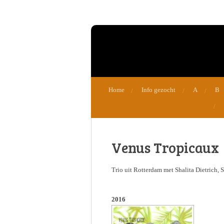
Ga
direct
naar
de
hoofdinhoud
Home
Info gezocht
A
B
Venus Tropicaux
Trio uit Rotterdam met Shalita Dietrich, 
2016