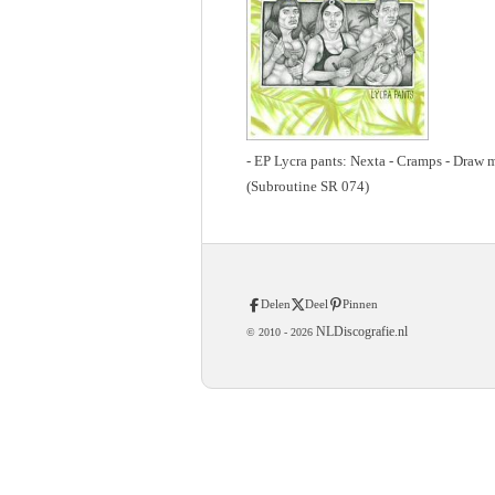
- EP Lycra pants: Nexta - Cramps - Draw m
(Subroutine SR 074)
Delen
Deel
Pinnen
NLDiscografie.nl
© 2010 -
2026