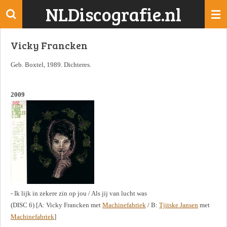
NLDiscografie.nl
Ga
direct
naar
Vicky Francken
de
hoofdinhoud
Geb. Boxtel, 1989. Dichteres.
2009
- Ik lijk in zekere zin op jou / Als jij van lucht was
(DISC 6) [A: Vicky Francken met
Machinefabriek
/ B:
Tjitske Jansen
met
Machinefabriek
]