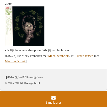
2009
- Ik lijk in zekere zin op jou / Als jij van lucht was
(DISC 6) [A: Vicky Francken met
Machinefabriek
/ B:
Tjitske Jansen
met
Machinefabriek
]
Delen
Deel
Pinnen
Delen
NLDiscografie.nl
© 2010 -
2026
E-mailadres