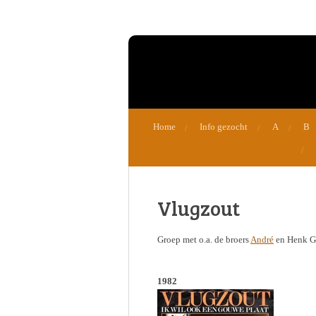
Ga
direct
naar
de
hoofdinhoud
Home
Info gezocht
A
B
Vlugzout
Groep met o.a. de broers
André
en Henk G
1982