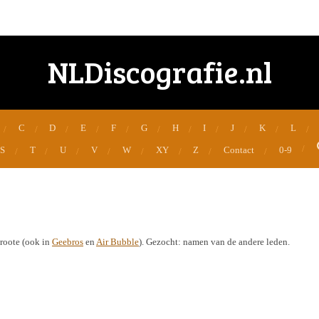
NLDiscografie.nl
C
D
E
F
G
H
I
J
K
L
S
T
U
V
W
XY
Z
Contact
0-9
roote (ook in
Geebros
en
Air Bubble
). Gezocht: namen van de andere leden.