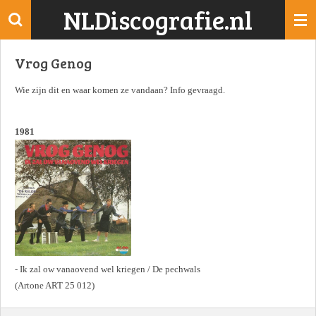
NLDiscografie.nl
Ga
direct
naar
Vrog Genog
de
hoofdinhoud
Wie zijn dit en waar komen ze vandaan? Info gevraagd.
1981
- Ik zal ow vanaovend wel kriegen / De pechwals
(Artone ART 25 012)