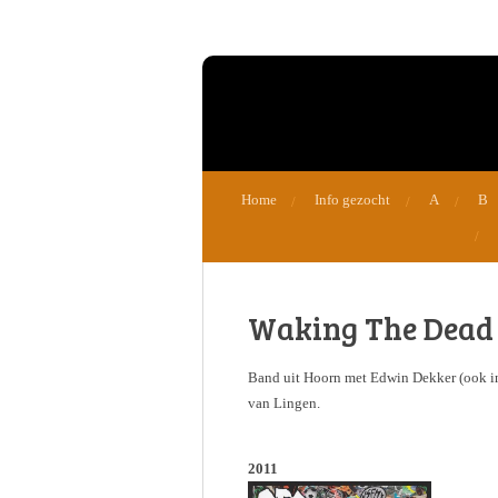
Ga
direct
naar
de
hoofdinhoud
Home
Info gezocht
A
B
Waking The Dead
Band uit Hoorn met Edwin Dekker (ook 
van Lingen.
2011