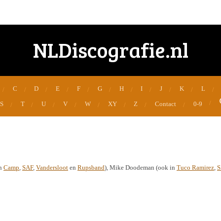
NLDiscografie.nl
C
D
E
F
G
H
I
J
K
L
S
T
U
V
W
XY
Z
Contact
0-9
in
Camp
,
SAF
,
Vandersloot
en
Rupsband
), Mike Doodeman (ook in
Tuco Ramirez
,
S