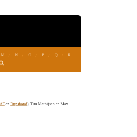
M
N
O
P
Q
R
AF
en
Rupsband
), Tim Mathijsen en Max