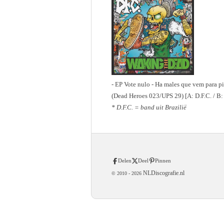
- EP Vote nulo - Ha males que vem para pio
(Dead Heroes 023/UPS 29) [A: D.F.C. / B
* D.F.C. = band uit Brazilië
Delen
Deel
Pinnen
NLDiscografie.nl
© 2010 -
2026