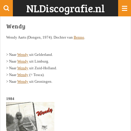
NLDiscografie.nl
Ga
direct
naar
Wendy
de
hoofdinhoud
Wendy Aarts (Dongen, 1974). Dochter van
Benno
.
> Naar
Wendy
uit Gelderland.
> Naar
Wendy
uit Limburg.
> Naar
Wendy
uit Zuid-Holland.
> Naar
Wendy
(= Tosca).
> Naar
Wendy
uit Groningen.
1984