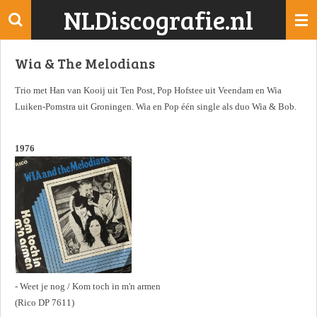
NLDiscografie.nl
Ga
direct
naar
Wia & The Melodians
de
hoofdinhoud
Trio met Han van Kooij uit Ten Post, Pop Hofstee uit Veendam en Wia
Luiken-Pomstra uit Groningen. Wia en Pop één single als duo Wia & Bob.
1976
- Weet je nog / Kom toch in m'n armen
(Rico DP 7611)