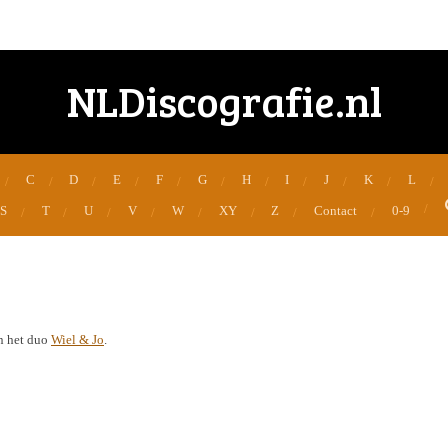
NLDiscografie.nl
C
D
E
F
G
H
I
J
K
L
S
T
U
V
W
XY
Z
Contact
0-9
n het duo
Wiel & Jo
.