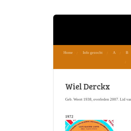
Ga
direct
naar
de
hoofdinhoud
Home
Info gezocht
A
B
Wiel Derckx
Geb. Weert 1938, overleden 2007. Lid va
1972