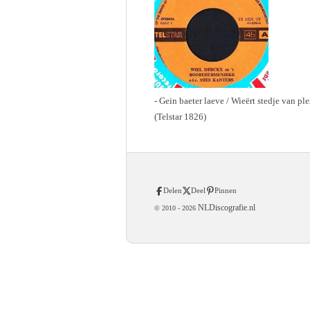
- Gein baeter laeve / Wieërt stedje van pl
(Telstar 1826)
Delen
Deel
Pinnen
NLDiscografie.nl
© 2010 -
2026