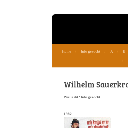
Ga
direct
naar
de
hoofdinhoud
Home
Info gezocht
A
B
Wilhelm Sauerkr
Wie is dit? Info gezocht.
1982