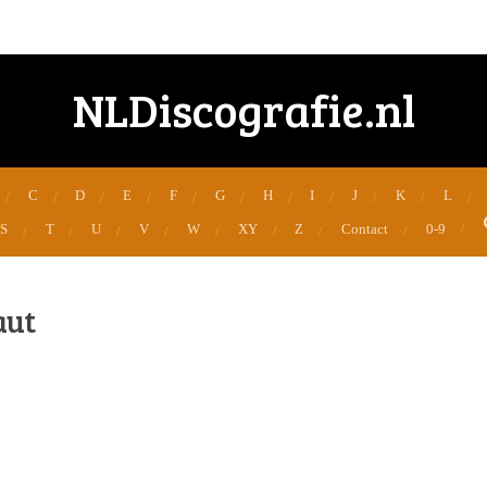
NLDiscografie.nl
C
D
E
F
G
H
I
J
K
L
S
T
U
V
W
XY
Z
Contact
0-9
aut