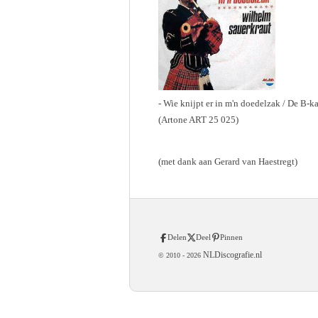
- Wie knijpt er in m'n doedelzak / De B-k
(Artone ART 25 025)
(met dank aan Gerard van Haestregt)
Delen
Deel
Pinnen
NLDiscografie.nl
© 2010 -
2026