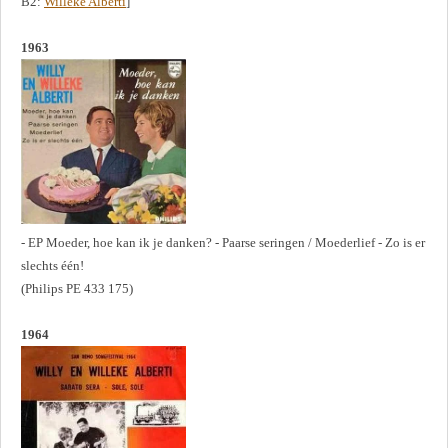
B2:
Willeke Alberti
]
1963
- EP Moeder, hoe kan ik je danken? - Paarse seringen / Moederlief - Zo is er
slechts één!
(Philips PE 433 175)
1964