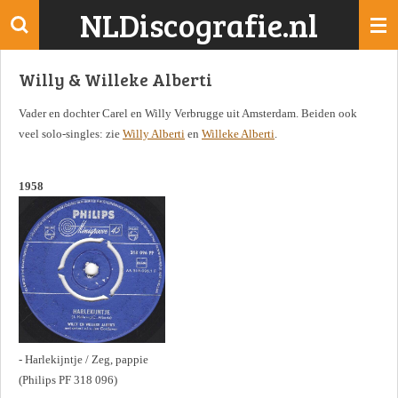
NLDiscografie.nl
Ga
direct
naar
Willy & Willeke Alberti
de
hoofdinhoud
Vader en dochter Carel en Willy Verbrugge uit Amsterdam. Beiden ook
veel solo-singles: zie
Willy Alberti
en
Willeke Alberti
.
1958
- Harlekijntje / Zeg, pappie
(Philips PF 318 096)