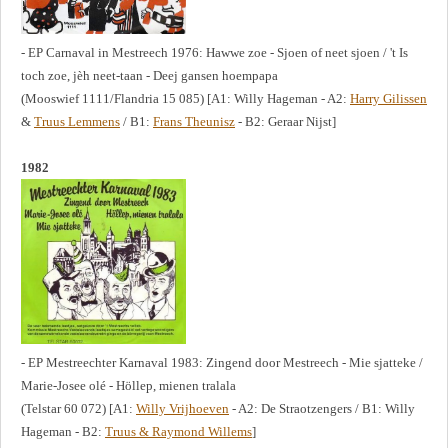
- EP Carnaval in Mestreech 1976: Hawwe zoe - Sjoen of neet sjoen / 't Is
toch zoe, jèh neet-taan - Deej gansen hoempapa
(Mooswief 1111/Flandria 15 085) [A1: Willy Hageman - A2:
Harry Gilissen
&
Truus Lemmens
/ B1:
Frans Theunisz
- B2: Geraar Nijst]
1982
- EP Mestreechter Karnaval 1983: Zingend door Mestreech - Mie sjatteke /
Marie-Josee olé - Höllep, mienen tralala
(Telstar 60 072) [A1:
Willy Vrijhoeven
- A2: De Straotzengers / B1: Willy
Hageman - B2:
Truus & Raymond Willems
]