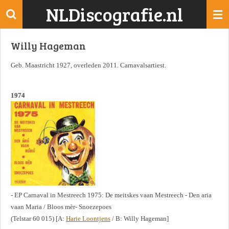
NLDiscografie.nl
Ga
direct
naar
Willy Hageman
de
hoofdinhoud
Geb. Maastricht 1927, overleden 2011. Carnavalsartiest.
1974
- EP Carnaval in Mestreech 1975: De meitskes vaan Mestreech - Den aria
vaan Maria / Bloos mèr- Snoezepoes
(Telstar 60 015) [A:
Harie Loontjens
/ B: Willy Hageman]