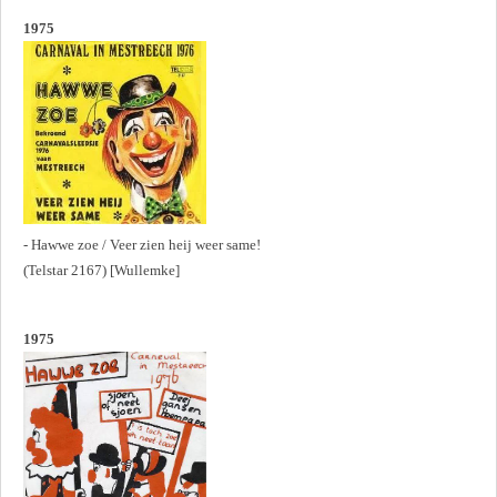
1975
- Hawwe zoe / Veer zien heij weer same!
(Telstar 2167) [Wullemke]
1975