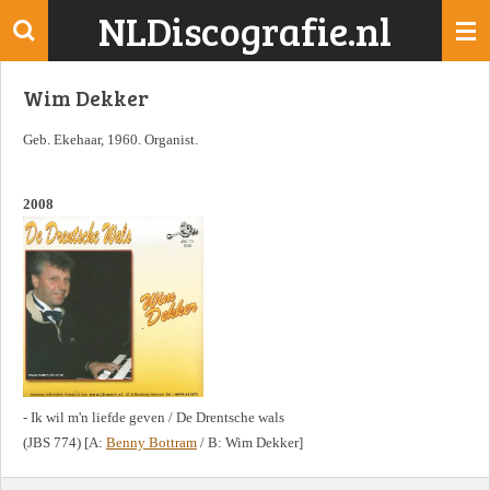
NLDiscografie.nl
Ga
direct
naar
Wim Dekker
de
hoofdinhoud
Geb. Ekehaar, 1960. Organist.
2008
- Ik wil m'n liefde geven / De Drentsche wals
(JBS 774) [A:
Benny Bottram
/ B: Wim Dekker]