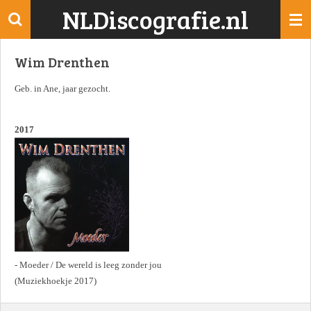
NLDiscografie.nl
Ga
direct
naar
Wim Drenthen
de
hoofdinhoud
Geb. in Ane, jaar gezocht.
2017
- Moeder / De wereld is leeg zonder jou
(Muziekhoekje 2017)