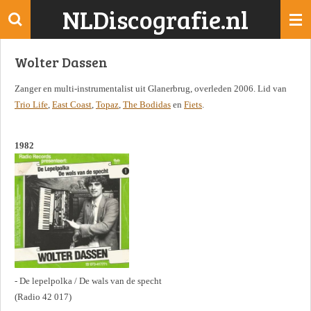
NLDiscografie.nl
Ga
direct
naar
Wolter Dassen
de
hoofdinhoud
Zanger en multi-instrumentalist uit Glanerbrug, overleden 2006. Lid van
Trio Life
,
East Coast
,
Topaz
,
The Bodidas
en
Fiets
.
1982
- De lepelpolka / De wals van de specht
(Radio 42 017)