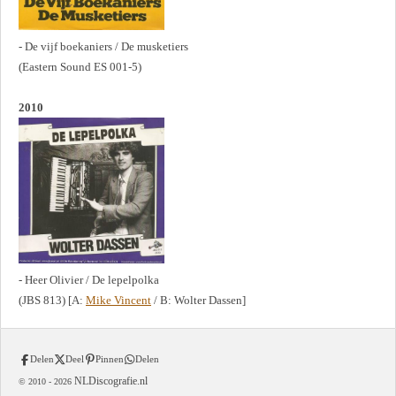
- De vijf boekaniers / De musketiers
(Eastern Sound ES 001-5)
2010
- Heer Olivier / De lepelpolka
(JBS 813) [A:
Mike Vincent
/ B: Wolter Dassen]
Delen
Deel
Pinnen
Delen
NLDiscografie.nl
© 2010 -
2026