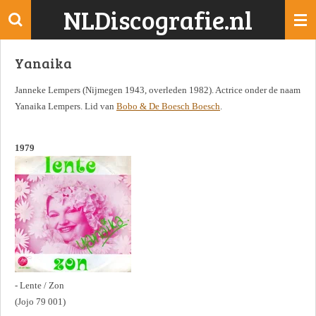
NLDiscografie.nl
Ga
direct
naar
Yanaika
de
hoofdinhoud
Janneke Lempers (Nijmegen 1943, overleden 1982). Actrice onder de naam
Yanaika Lempers. Lid van
Bobo & De Boesch Boesch
.
1979
- Lente / Zon
(Jojo 79 001)