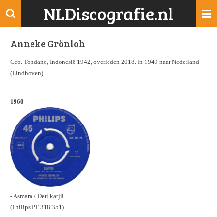
NLDiscografie.nl
Ga
direct
naar
Anneke Grönloh
de
hoofdinhoud
Geb. Tondano, Indonesië 1942, overleden 2018. In 1949 naar Nederland
(Eindhoven).
1960
- Asmara / Deri katjil
(Philips PF 318 351)