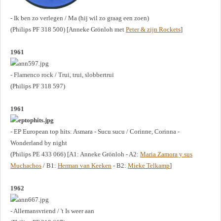
- Ik ben zo verlegen / Ma (hij wil zo graag een zoen)
(Philips PF 318 500) [Anneke Grönloh met
Peter & zijn Rockets
]
1961
- Flamenco rock / Trui, trui, slobbertrui
(Philips PF 318 597)
1961
- EP European top hits: Asmara - Sucu sucu / Corinne, Corinna -
Wonderland by night
(Philips PE 433 066) [A1: Anneke Grönloh - A2:
Maria Zamora y sus
Muchachos
/ B1:
Herman van Keeken
- B2:
Mieke Telkamp
]
1962
- Allemansvriend / 't Is weer aan