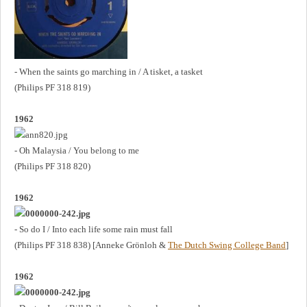
- When the saints go marching in / A tisket, a tasket
(Philips PF 318 819)
1962
- Oh Malaysia / You belong to me
(Philips PF 318 820)
1962
- So do I / Into each life some rain must fall
(Philips PF 318 838) [Anneke Grönloh &
The Dutch Swing College Band
]
1962