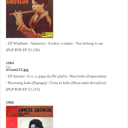
- EP Wladimir - Ximeroni / A tisket, a tasket - You belong to me
(PGP RTB EP 53 230)
1964
- EP Anneke: O, o, o, papa da (Ne plači) - Nina bobo (Uspavanka)
/ Boeroeng kaka (Papagaj) - O ina ni keke (Moja mala devojčica)
(PGP RTB EP 53 233)
1966