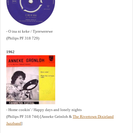
- O ina ni keke / Tjerewerewe
(Philips PF 318 729)
1962
- Home cookin' / Happy days and lonely nights
(Philips PF 318 744) [Anneke Grönloh &
The Rivertown Dixieland
Jazzband
]