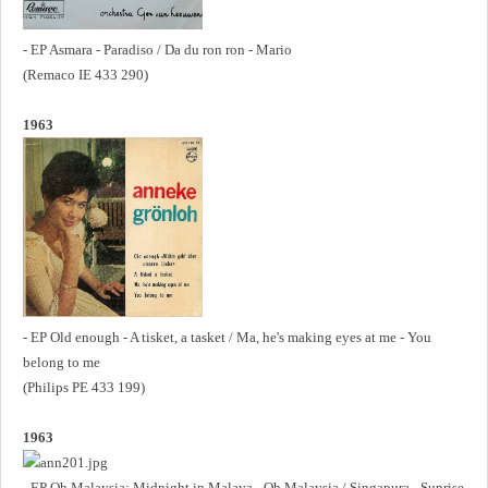
- EP Asmara - Paradiso / Da du ron ron - Mario
(Remaco IE 433 290)
1963
- EP Old enough - A tisket, a tasket / Ma, he's making eyes at me - You
belong to me
(Philips PE 433 199)
1963
- EP Oh Malaysia: Midnight in Malaya - Oh Malaysia / Singapura - Sunrise