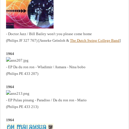
- Doctor Jazz / Bill Bailey won't you please come home
(Philips JF 327 767) [Anneke Grönloh &
The Dutch Swing College Band
]
1964
- EP Da du ron ron - Wladimir / Asmara - Nina bobo
(Philips PE 433 207)
1964
- EP Pulau pinang - Paradiso / Da du ron ron - Mario
(Philips PE 433 213)
1964