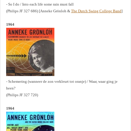
- So I do / Into each life some rain must fall
(Philips JF 327 686) [Anneke Grönloh &
The Dutch Swing College Band
]
1964
- Schemering (wanneer de zon verkleurt tot oranje) / Waar, waar ging je
heen?
(Philips JF 327 720)
1964