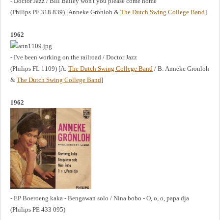
- Doctor Jazz / Bill Bailey won't you please come home
(Philips PF 318 839) [Anneke Grönloh &
The Dutch Swing College Band
]
1962
- I've been working on the railroad / Doctor Jazz
(Philips FL 1109) [A:
The Dutch Swing College Band
/ B: Anneke Grönloh
&
The Dutch Swing College Band
]
1962
- EP Boeroeng kaka - Bengawan solo / Nina bobo - O, o, o, papa dja
(Philips PE 433 095)