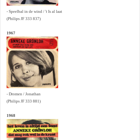
- Speelbal in de wind / 't Is al laat
(Philips JF 333 837)
1967
- Dromen / Jonathan
(Philips JF 333 881)
1968