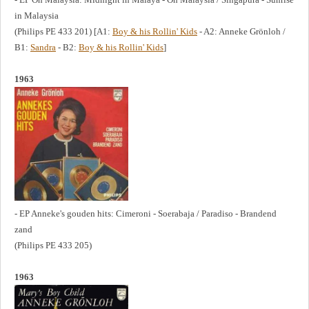
in Malaysia
(Philips PE 433 201) [A1:
Boy & his Rollin' Kids
- A2: Anneke Grönloh /
B1:
Sandra
- B2:
Boy & his Rollin' Kids
]
1963
- EP Anneke's gouden hits: Cimeroni - Soerabaja / Paradiso - Brandend
zand
(Philips PE 433 205)
1963