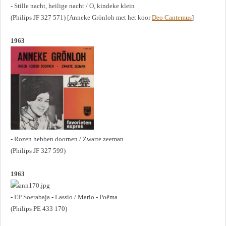
- Stille nacht, heilige nacht / O, kindeke klein
(Philips JF 327 571) [Anneke Grönloh met het koor
Deo Cantemus
]
1963
- Rozen hebben doornen / Zwarte zeeman
(Philips JF 327 599)
1963
- EP Soerabaja - Lassio / Mario - Poëma
(Philips PE 433 170)