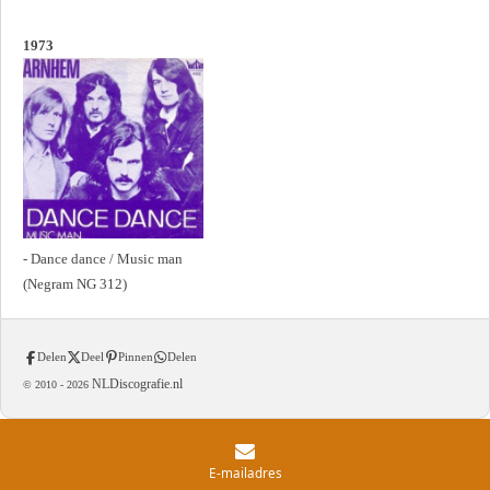
1973
- Dance dance / Music man
(Negram NG 312)
Delen
Deel
Pinnen
Delen
NLDiscografie.nl
© 2010 -
2026
E-mailadres