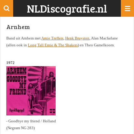
NLDiscografie.nl
Ga
direct
naar
Arnhem
de
hoofdinhoud
Band uit Arnhem met
Arnie Treffers
,
Henk Bruysten
, Alan Macfarlane
(allen ook in
Long Tall Ernie & The Shakers
) en Theo Gamelkoorn.
1972
- Goodbye my friend / Holland
(Negram NG 283)