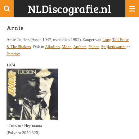
NLDiscografie.nl
Ga
direct
naar
Arnie
de
hoofdinhoud
Arnie Treffers (Assen 1947, overleden 1995). Zanger van
Long Tall Ernie
& The Shakers
. Ook in
Alladinn
,
Moan
,
Arnhem
,
Palace
,
Spijkerkwartet
en
Paradox
.
1974
- Tucson / Hey mama
(Polydor 2050 325)