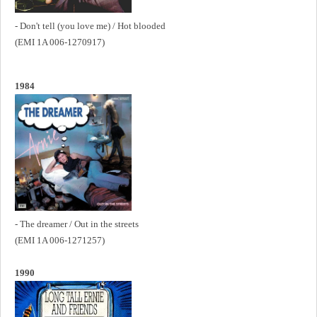
- Don't tell (you love me) / Hot blooded
(EMI 1A 006-1270917)
1984
- The dreamer / Out in the streets
(EMI 1A 006-1271257)
1990