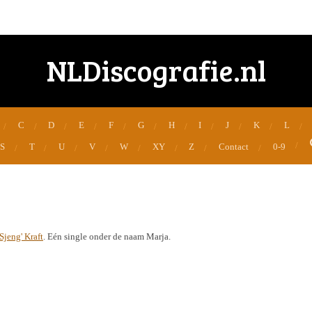
NLDiscografie.nl
C
D
E
F
G
H
I
J
K
L
S
T
U
V
W
XY
Z
Contact
0-9
'Sjeng' Kraft
. Eén single onder de naam Marja.