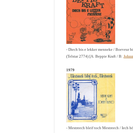
- Diech bis e lekker menneke / Boeveur h
(Telstar 2774) [A: Beppie Kraft / B:
Johnn
1979
- Mestreech bleif toch Mestreech / Iech 