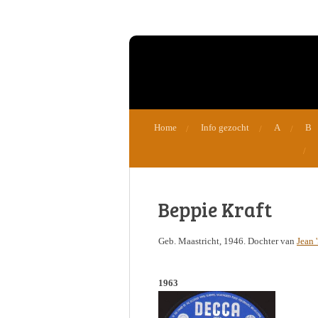
Ga
direct
naar
de
hoofdinhoud
Home
Info gezocht
A
B
Beppie Kraft
Geb. Maastricht, 1946. Dochter van
Jean 
1963