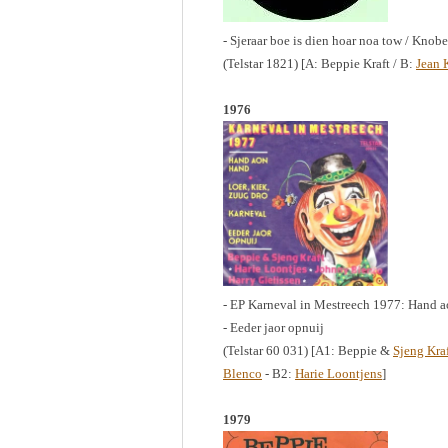
- Sjeraar boe is dien hoar noa tow / Knob
(Telstar 1821) [A: Beppie Kraft / B:
Jean 
1976
- EP Karneval in Mestreech 1977: Hand ao
- Eeder jaor opnuij
(Telstar 60 031) [A1: Beppie &
Sjeng Kra
Blenco
- B2:
Harie Loontjens
]
1979