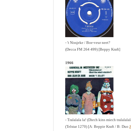
- 't Nissjeke / Boe-veur neet?
(Decca FM 264 499) [Beppy Kraft]
1966
- Tralalala la! (Diech kins miech tralalalal
(Telstar 1270) [A: Beppie Kraft / B: Duo
J