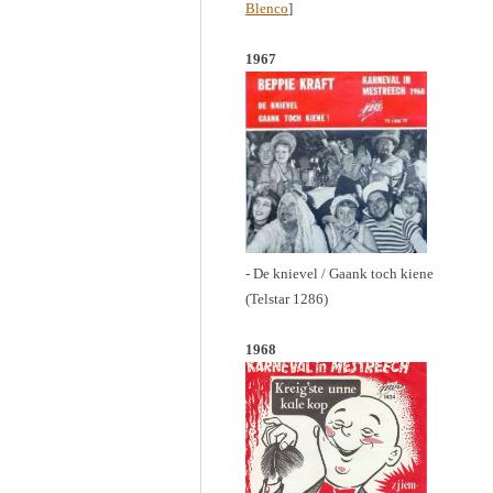
Blenco
]
1967
- De knievel / Gaank toch kiene
(Telstar 1286)
1968