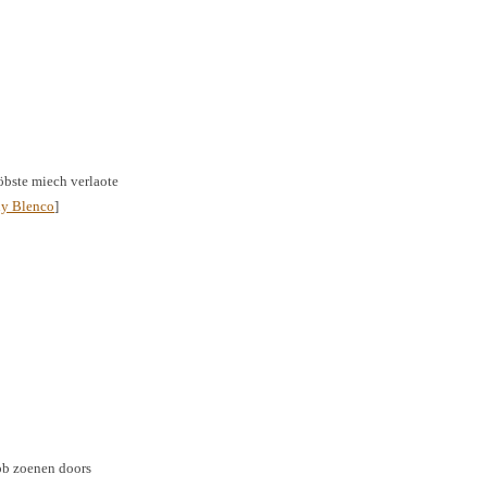
öbste miech verlaote
y Blenco
]
höb zoenen doors