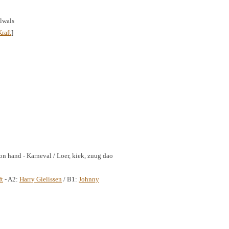
elwals
Kraft
]
n hand - Karneval / Loer, kiek, zuug dao
ft
- A2:
Harry Gielissen
/ B1:
Johnny