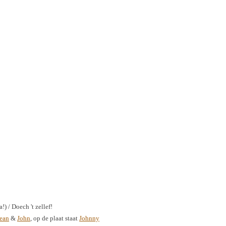
a!) / Doech 't zellef!
ean
&
John
, op de plaat staat
Johnny