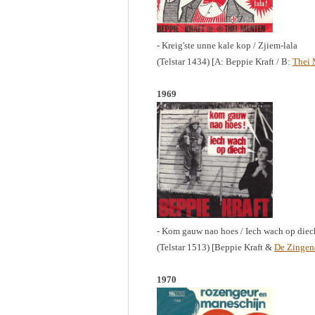
- Kreig'ste unne kale kop / Zjiem-lala
(Telstar 1434) [A: Beppie Kraft / B:
Thei 
1969
- Kom gauw nao hoes / Iech wach op diec
(Telstar 1513) [Beppie Kraft &
De Zingen
1970