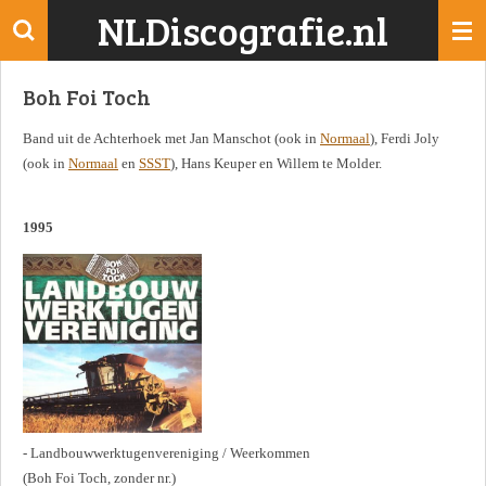
NLDiscografie.nl
Ga
direct
naar
Boh Foi Toch
de
hoofdinhoud
Band uit de Achterhoek met Jan Manschot (ook in
Normaal
), Ferdi Joly
(ook in
Normaal
en
SSST
), Hans Keuper en Willem te Molder.
1995
- Landbouwwerktugenvereniging / Weerkommen
(Boh Foi Toch, zonder nr.)