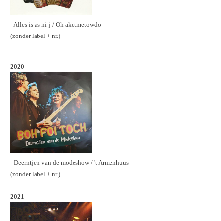
- Alles is as ni-j / Oh aketmetowdo
(zonder label + nr.)
2020
- Deerntjen van de modeshow / 't Armenhuus
(zonder label + nr.)
2021