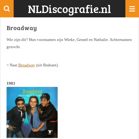
NLDiscografie.nl
Ga
direct
naar
Broadway
de
hoofdinhoud
Wie zijn dit? Hun voornamen zijn Wieke, Gerard en Nathalie. Achternamen
gezocht.
> Naar
Broadway
(uit Brabant).
1983