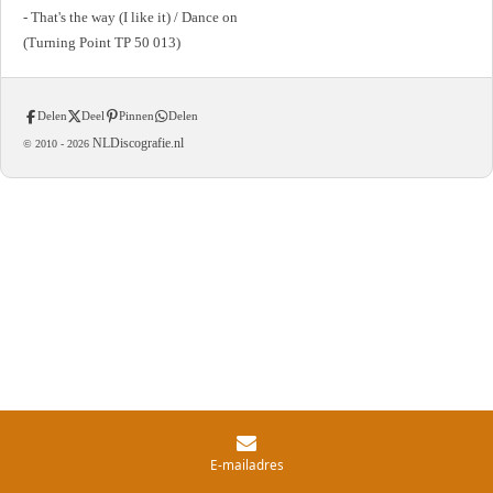
- That's the way (I like it) / Dance on
(Turning Point TP 50 013)
Delen
Deel
Pinnen
Delen
NLDiscografie.nl
© 2010 -
2026
E-mailadres