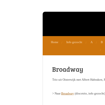
Ga
direct
naar
de
hoofdinhoud
Home
Info gezocht
A
B
Broadway
Trio uit Oisterwijk met Albert Habraken, 
> Naar
Broadway
(discotrio, info gezocht)