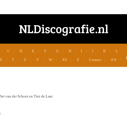
NLDiscografie.nl
C
D
E
F
G
H
I
J
K
L
S
T
U
V
W
XY
Z
Contact
0-9
Piet van der Schoot en Tini de Laat.
.