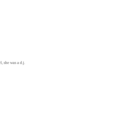
l, she was a d.j.