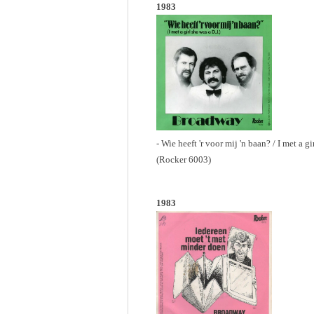
1983
- Wie heeft 'r voor mij 'n baan? / I met a gir
(Rocker 6003)
1983