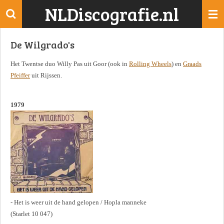
NLDiscografie.nl
Ga
direct
naar
De Wilgrado's
de
hoofdinhoud
Het Twentse duo Willy Pas uit Goor (ook in
Rolling Wheels
) en
Graads
Pfeiffer
uit Rijssen.
1979
- Het is weer uit de hand gelopen / Hopla manneke
(Starlet 10 047)