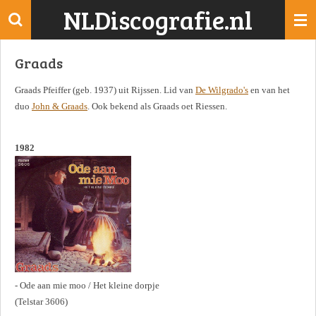
NLDiscografie.nl
Ga
direct
naar
Graads
de
hoofdinhoud
Graads Pfeiffer (geb. 1937) uit Rijssen. Lid van
De Wilgrado's
en van het
duo
John & Graads
. Ook bekend als Graads oet Riessen.
1982
- Ode aan mie moo / Het kleine dorpje
(Telstar 3606)