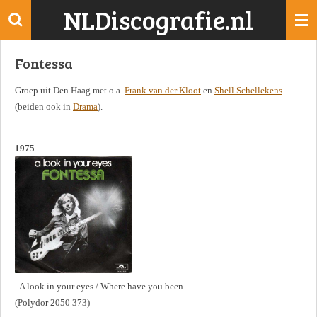
NLDiscografie.nl
Ga
direct
naar
Fontessa
de
hoofdinhoud
Groep uit Den Haag met o.a.
Frank van der Kloot
en
Shell Schellekens
(beiden ook in
Drama
).
1975
- A look in your eyes / Where have you been
(Polydor 2050 373)